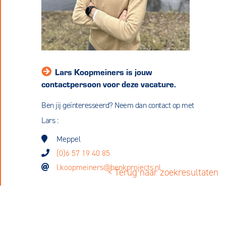
Lars Koopmeiners is jouw
contactpersoon voor deze vacature.
Ben jij geïnteresseerd? Neem dan contact op met
Lars :
Meppel
(0)6 57 19 40 85
l.koopmeiners@benkprojects.nl
< Terug naar zoekresultaten