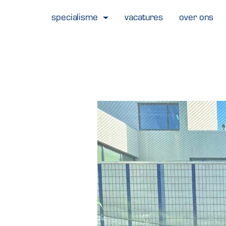
specialisme
vacatures
over ons
Bewaarde vacatures