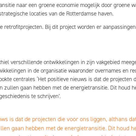
ransitie naar een groene economie mogelijk door groene w
trategische locaties van de Rotterdamse haven.
ee retrofitprojecten. Bij dit project worden er aanpassin
chiel verschillende ontwikkelingen in zijn vakgebied meeg
wikkelingen in de organisatie waaronder overnames en reo
okte centrales ‘Het positieve nieuws is dat de projecten d
en zullen gaan hebben met de energietransitie. Dit houd h
eschiedenis te schrijven’.
uws is dat de projecten die voor ons liggen, althans da
llen gaan hebben met de energietransitie. Dit houd h