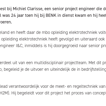
st bij Michiel Clarisse, een senior project engineer die d
was 24 jaar toen hij bij BENK in dienst kwam en hij heef
voeren.
eeland en heeft daar de mbo opleiding elektrotechniek volt
 opleiding elektrotechniek heeft gevolgd en uiteraard ook 
t engineer I&C, inmiddels is hij doorgegroeid naar senior p
rdeel uit van een multidisciplinair projectteam. Met dit p
, begeleid je de uitvoer en uiteindelijk de in bedrijfstellin
 lead verantwoordelijk voor de meet- en regeltechniek van 
2M). Hij begeleidt voor dit project het proces van concep