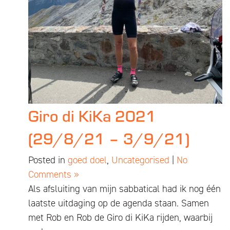
Giro di KiKa 2021
(29/8/21 – 3/9/21)
Posted in
goed doel
,
Uncategorised
|
No
Comments »
Als afsluiting van mijn sabbatical had ik nog één
laatste uitdaging op de agenda staan. Samen
met Rob en Rob de Giro di KiKa rijden, waarbij