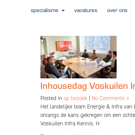
Posts Tagged ‘inhou
specialisme
vacatures
over ons
Bewaarde vacatures
Inhousedag Voskuilen I
Posted in
op bezoek
|
No Comments »
Het landelijke team Energie & Infra v
onlangs de kans gekregen om een ocht
Voskuilen Infra Kennis. H