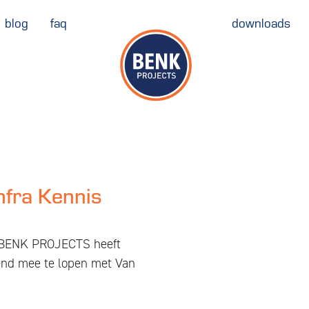
sedag’
blog
faq
downloads
nfra Kennis
an BENK PROJECTS heeft
end mee te lopen met Van