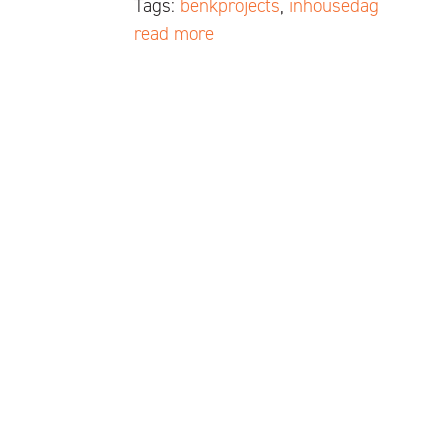
Tags:
benkprojects
,
inhousedag
read more